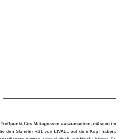
n Treffpunkt fürs Mittagessen auszumachen, müssen im
e, die den Skihelm RS1 von LIVALL auf dem Kopf haben.
ngerdienste nutzen oder einfach nur Musik hören: So