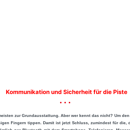
Kommunikation und Sicherheit für die Piste
 meisten zur Grundausstattung. Aber wer kennt das nicht? Um de
sigen Fingern tippen. Damit ist jetzt Schluss, zumindest für di
nämlich per Bluetooth mit dem Smartphone. Telefonieren, Messe