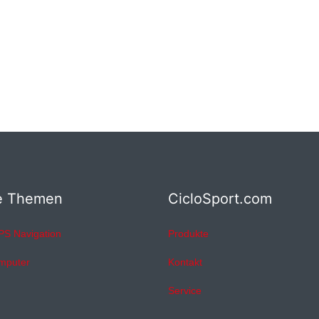
e Themen
CicloSport.com
PS Navigation
Produkte
mputer
Kontakt
Service