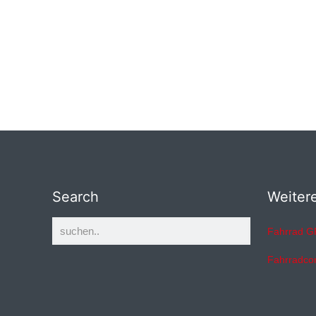
Search
Weiter
Fahrrad G
Fahrradco