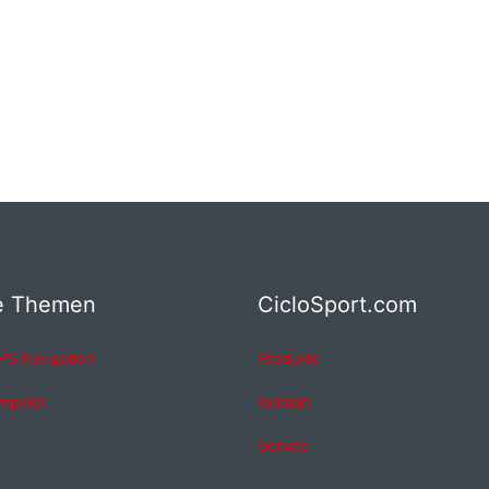
e Themen
CicloSport.com
PS Navigation
Produkte
mputer
Kontakt
Service