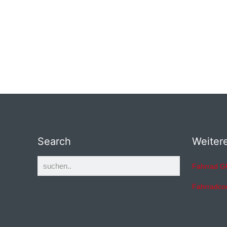
Search
Weiter
Fahrrad G
Fahrradco