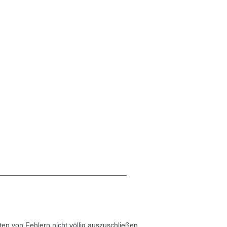
________________________________
ten von Fehlern nicht völlig auszuschließen.