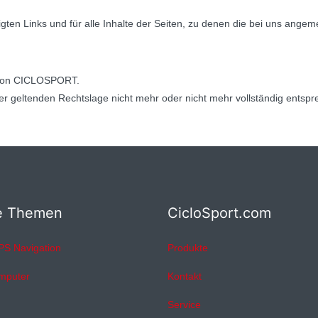
gten Links und für alle Inhalte der Seiten, zu denen die bei uns ange
s von CICLOSPORT.
er geltenden Rechtslage nicht mehr oder nicht mehr vollständig entspre
e Themen
CicloSport.com
PS Navigation
Produkte
mputer
Kontakt
Service