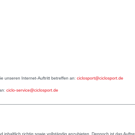
e unseren Internet-Auftritt betreffen an:
ciclosport@ciclosport.de
 an:
ciclo-service@ciclosport.de
________________________________________________________
haltlich richtig sowie vollständig anzubieten. Dennoch ist das Auftre